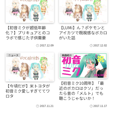
【初音ミクが超低年齢
【LUMi】ん？ポケモンと
化？】プリキュアとのコ
アイカツで既視感なボカロ
ラボで感じた子供需要
がいた話
2017.12.09
2017.12.02
ニュース
楽曲紹介
【初音ミク10周年】「最
【今頃だが】米トヨタが
近のボカロはクソ」だっ
初音ミク愛しすぎててワ
たら昔の「メルト」でも
ロタ
聴こうじゃないか！
2017.11.21
2017.11.17