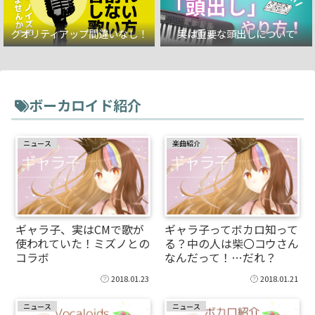
クオリティアップ間違いなし！
実は重要な頭出しについて
ボーカロイド紹介
ニュース
楽曲紹介
ギャラ子、実はCMで歌が
ギャラ子ってボカロ知って
使われていた！ミズノとの
る？中の人は柴〇コウさん
コラボ
なんだって！…だれ？
2018.01.23
2018.01.21
ニュース
ニュース