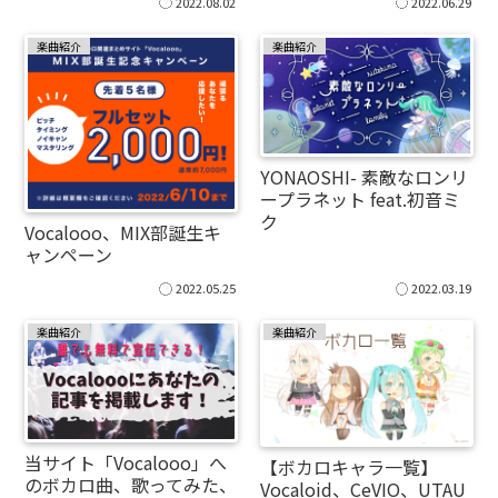
2022.08.02
2022.06.29
楽曲紹介
楽曲紹介
YONAOSHI- 素敵なロンリ
ープラネット feat.初音ミ
ク
Vocalooo、MIX部誕生キ
ャンペーン
2022.05.25
2022.03.19
楽曲紹介
楽曲紹介
当サイト「Vocalooo」へ
【ボカロキャラ一覧】
のボカロ曲、歌ってみた、
Vocaloid、CeVIO、UTAU