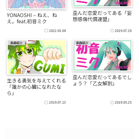
歪んだ恋愛だってある「妄
YONAOSHI – ねえ、ね
想感傷代償連盟」
え。feat.初音ミク
2022.03.04
2019.07.20
楽曲紹介
楽曲紹介
歪んだ恋愛だってあるでし
生きる勇気を与えてくれる
ょう？「乙女解剖」
「誰かの心臓になれたな
ら」
2019.07.13
2019.05.25
次のページ